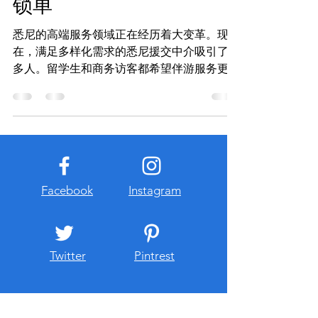
锁单
低沟通与违约带来的业务风险 强化私域思维
并扩展个人品牌 利用动态引擎实现收益突破
悉尼的高端服务领域正在经历着大变革。现
提升悉尼援交市场的整体效率 悉尼援交市场
在，满足多样化需求的悉尼援交中介吸引了很
概述 悉尼高端交易环境正在不断完善。需求
多人。留学生和商务访客都希望伴游服务更快
方非常重视速度和权益保障。因此，供给端开
捷、更更新鲜。 一些平台开始改变，预约交
始
易变得更灵活。MissBunnyAI是这种变革的领
头羊。它使用全新的动态算法，精准匹配模特
和潜在客源。 悉尼援交中介通过技术的帮
助，效率可能会大大提高。他们也能突破传统
模式，打开新的利润空间。 立即启用 AI 预约
系统： 看图选人 (Web App):Missbunny.ai 一
Facebook
Instagram
键锁单 (TG Bot):@Missbunnyai5bot 官方频道
(防失联): https://t.me/Missbunnyzh05 商户入
驻 & 更多:
Twitter
Pintrest
https://www.missbunny.ai/links/missbunnyai5
这种技术升级不仅让客户体验更好，也让行业
竞争加剧。对那些希望避免繁琐沟通、追求安
全交易环境的人来说，这是一个全新的机会。