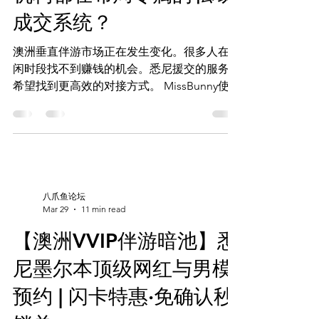
成交系统？
澳洲垂直伴游市场正在发生变化。很多人在空
闲时段找不到赚钱的机会。悉尼援交的服务者
希望找到更高效的对接方式。 MissBunny使用
了动态预约交易引擎。它将空闲时段转换成有
确定性订单的收入。 私域成交系统提高了个
人品牌的价值。它让传统的“黄页广告站”模式
逐渐消失。 通过技术驱动的预约流程，沟通
成本大大降低。违约风险也得到有效控制。
服务方可以借助这套机制，打开更多商机。
八爪鱼论坛
立即启用 AI 预约系统： 看图选人 (Web
Mar 29
11 min read
App):Missbunny.ai 一键锁单 (TG
【澳洲VVIP伴游暗池】悉
Bot):@Missbunnyai5bot 官方频道 (防失联):
https://t.me/Missbunnyzh05 商户入驻 & 更
尼墨尔本顶级网红与男模
多:
https://www.missbunny.ai/links/missbunnyai5
预约 | 闪卡特惠·免确认秒
主要收获 快速将闲置时段转换为有效订单 降