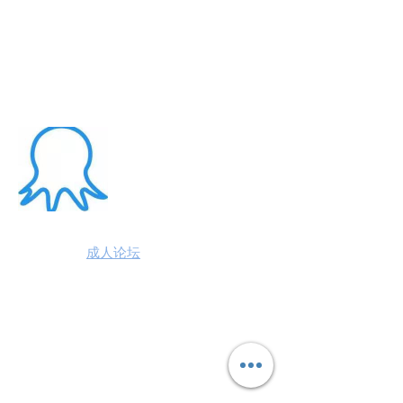
About Me
澳洲八爪鱼
成人论坛
悉尼墨尔本布里斯班
约炮神器：澳洲100%高端学生模特兼职性
息分享平台,专业走肾约会援交平台 #悉尼
援交 #墨尔本兼职 #布里斯班援交#阿德莱
德包养 #黄金海岸伴游 #珀斯旅游 #悉尼出
钟 #珀斯援交 #布里斯班约会 #澳洲伴游