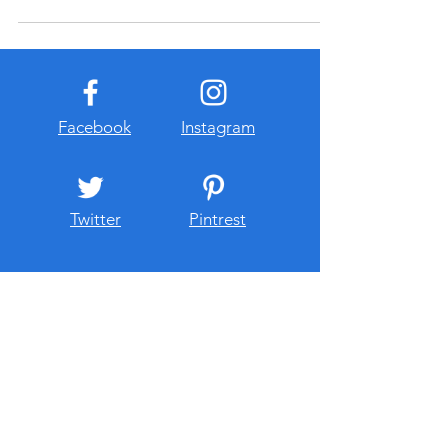
杂志报道，悉尼有许多高端援交模特。这些女
性外貌出众，服务专业。8k84ai在墨尔本引起
热潮，改...
Facebook
Instagram
Twitter
Pintrest