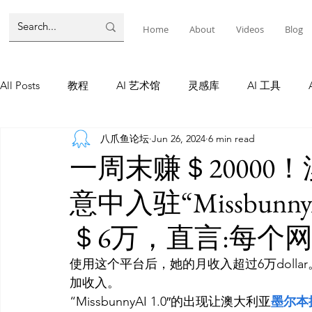
Home
About
Videos
Blog
All Posts
教程
AI 艺术馆
灵感库
AI 工具
八爪鱼论坛
Jun 26, 2024
6 min read
墨尔本
AI 工具
AI Tool
Tutorials
AI Tool
一周末赚＄2000
意中入驻“Missbunn
教程
灵感库
AI 新闻
灵感库
教程
A
＄6万，直言:每个
AI 新闻
使用这个平台后，她的月收入超过6万doll
加收入。
“MissbunnyAI 1.0″的出现让澳大利亚
墨尔本