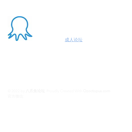
About Me
澳洲八爪鱼
成人论坛
悉尼墨尔本布里斯班约炮
100%高端学生模特兼职性息分享平台,专业走
平台 #悉尼援交 #墨尔本兼职 #布里斯班援交
养 #黄金海岸伴游 #珀斯旅游 #悉尼出钟 #珀斯
斯班约会 #澳洲伴游
© 2022 by
八爪鱼论坛
.
Proudly Created With
Ozoctopus.com
​官方微信:
Ozoctopus1
Ozoctopus1
TG: @
​模特众筹频道