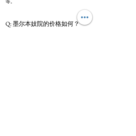
等。

Q: 墨尔本妓院的价格如何？
A: 墨尔本的妓院价格根据时间和级别而
有所不同。大多数妓院提供30分钟、45
分钟和60分钟的服务套餐，价格有所差
异。墨尔本的妓院的级别分为大众店、
标准店和高级店，价格也相应有所差
距。

Q: 墨尔本的妓院如何保证安全？
A: 在光顾墨尔本的妓院时，客人应选择