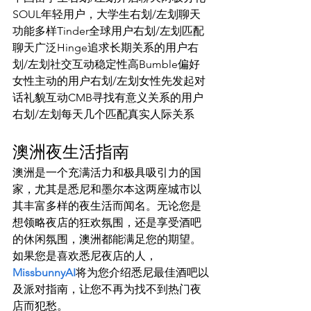
SOUL年轻用户，大学生右划/左划聊天
功能多样Tinder全球用户右划/左划匹配
聊天广泛Hinge追求长期关系的用户右
划/左划社交互动稳定性高Bumble偏好
女性主动的用户右划/左划女性先发起对
话礼貌互动CMB寻找有意义关系的用户
右划/左划每天几个匹配真实人际关系
澳洲夜生活指南
澳洲是一个充满活力和极具吸引力的国
家，尤其是悉尼和墨尔本这两座城市以
其丰富多样的夜生活而闻名。无论您是
想领略夜店的狂欢氛围，还是享受酒吧
的休闲氛围，澳洲都能满足您的期望。
如果您是喜欢悉尼夜店的人，
MissbunnyAI
将为您介绍悉尼最佳酒吧以
及派对指南，让您不再为找不到热门夜
店而犯愁。